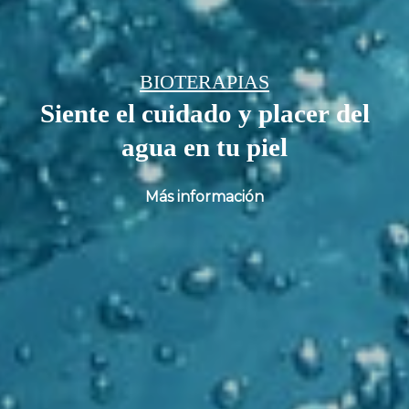
Di adiós a ese tatuaje que
el
no quieres
Más información